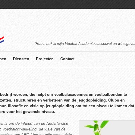
"Hoe maak ik mijn Voetbal Academie succesvol en winstgeve
oen
Diensten
Projecten
Contact
bedrijf worden, die helpt om voetbalacademies en voetbalbonden te
zetten, structureren en verbeteren van de jeugdopleiding. Clubs en
hun filosofie en visie op jeugdopleiding om tot een niveau te komen dat
lers voor het gewenste niveau.
el is om de inhoud van de Nederlandse
p voetbalontwikkeling, de visie van de
pleiding van AFC Ajax en mijn eigen visie,