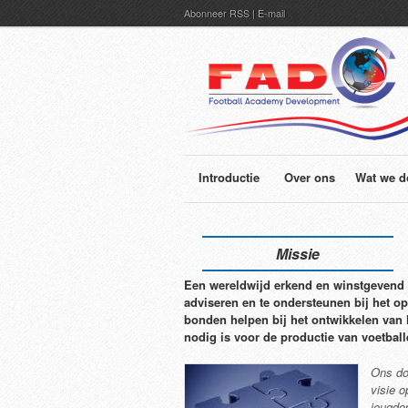
Abonneer
RSS
|
E-mail
Introductie
Over ons
Wat we d
Missie
Een wereldwijd erkend en winstgevend 
adviseren en te ondersteunen bij het op
bonden helpen bij het ontwikkelen van 
nodig is voor de productie van voetbal
Ons do
visie o
jeugdo