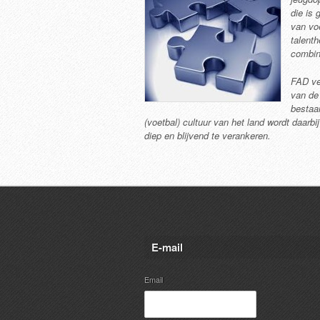
die is 
van vo
talent
combin
FAD ve
van de
bestaan
(voetbal) cultuur van het land wordt daarb
diep en blijvend te verankeren.
E-mail
Email