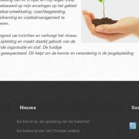
gebaseerd op mijn ervaringen op het gebied
etbal-ontwikkeling, coachbegeleiding,
herkenning en voetbalmanagement te
eren.
rgroot uw inzichten en verhoogt het niveau
 opleiding en maakt daarbij gebruik van de
de organisatie en staf. De huidige
ij gerespecteerd. Dit helpt om de kennis en verandering in de jeugdopleiding
Nieuws
Soc
De trainer en de opleiding van de toekomst.
De toekomst van het Chinese voetbal