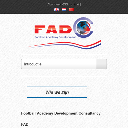
Abonneer
RSS
|
E-mail
en
nl
ch
Introductie
Wie we zijn
Football Academy Development Consultancy
FAD