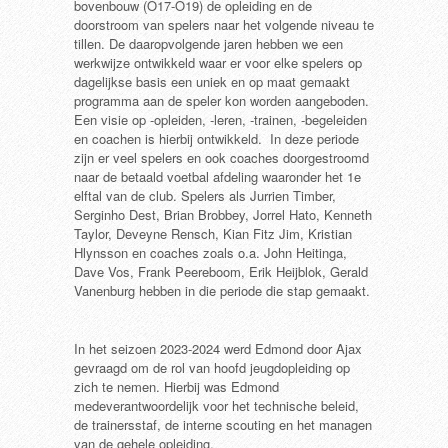
bovenbouw (O17-O19) de opleiding en de
doorstroom van spelers naar het volgende niveau te
tillen. De daaropvolgende jaren hebben we een
werkwijze ontwikkeld waar er voor elke spelers op
dagelijkse basis een uniek en op maat gemaakt
programma aan de speler kon worden aangeboden.
Een visie op -opleiden, -leren, -trainen, -begeleiden
en coachen is hierbij ontwikkeld. In deze periode
zijn er veel spelers en ook coaches doorgestroomd
naar de betaald voetbal afdeling waaronder het 1e
elftal van de club. Spelers als Jurrien Timber,
Serginho Dest, Brian Brobbey, Jorrel Hato, Kenneth
Taylor, Deveyne Rensch, Kian Fitz Jim, Kristian
Hlynsson en coaches zoals o.a. John Heitinga,
Dave Vos, Frank Peereboom, Erik Heijblok, Gerald
Vanenburg hebben in die periode die stap gemaakt.
In het seizoen 2023-2024 werd Edmond door Ajax
gevraagd om de rol van hoofd jeugdopleiding op
zich te nemen. Hierbij was Edmond
medeverantwoordelijk voor het technische beleid,
de trainersstaf, de interne scouting en het managen
van de gehele opleiding.