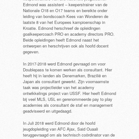
Edmond was assistent – keeperstrainer van de
Nationale O18 en O17 teams en bereikte onder
leiding van bondscoach Kees van Wonderen de
laatste 8 van het Europees kampioenschap in
Kroatie. Edmond herschreef de opleidingen
goalkeepercoach PRO en academy directors PRO.
Beide opleidingen heeft Edmond naast het
ontwerpen en herschrijven ook als hoofd docent
gegeven.
In 2017-2018 werd Edmond gevraagd om voor
Doublepass te komen werken als consultant. Hier
heeft hij in landen als Denemarken, Brazilië en
Japan als consultant gewerkt. Zijn voornaamste
taak was projectleider van het academy
ontwikkelings project van USSF. Hier heeft Edmond
bij veel MLS, USL en gerenommeerde pay to play
academies als consultant de staf en management
geadviseerd en uitgedaagd.
In Juli 2018 werd Edmond door de hoofd
jeugdopleiding van AFC Ajax, Said Ouaali
teruggevraagd om als technisch coördinator van de