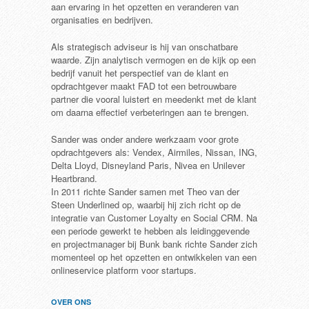
aan ervaring in het opzetten en veranderen van
organisaties en bedrijven.
Als strategisch adviseur is hij van onschatbare
waarde. Zijn analytisch vermogen en de kijk op een
bedrijf vanuit het perspectief van de klant en
opdrachtgever maakt FAD tot een betrouwbare
partner die vooral luistert en meedenkt met de klant
om daarna effectief verbeteringen aan te brengen.
Sander was onder andere werkzaam voor grote
opdracht­gevers als: Vendex, Airmiles, Nissan, ING,
Delta Lloyd, Disneyland Paris, Nivea en Unilever
Heartbrand.
In 2011 richte Sander samen met Theo van der
Steen Underlined op, waarbij hij zich richt op de
integratie van Customer Loyalty en Social CRM. Na
een periode gewerkt te hebben als leidinggevende
en projectmanager bij Bunk bank richte Sander zich
momenteel op het opzetten en ontwikkelen van een
onlineservice platform voor startups.
OVER ONS