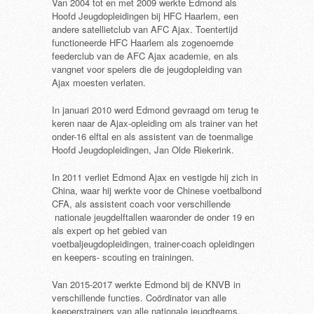
Van 2004 tot en met 2009 werkte Edmond als
Hoofd Jeugdopleidingen bij HFC Haarlem, een
andere satellietclub van AFC Ajax. Toentertijd
functioneerde HFC Haarlem als zogenoemde
feederclub van de AFC Ajax academie, en als
vangnet voor spelers die de jeugdopleiding van
Ajax moesten verlaten.
In januari 2010 werd Edmond gevraagd om terug te
keren naar de Ajax-opleiding om als trainer van het
onder-16 elftal en als assistent van de toenmalige
Hoofd Jeugdopleidingen, Jan Olde Riekerink.
In 2011 verliet Edmond Ajax en vestigde hij zich in
China, waar hij werkte voor de Chinese voetbalbond
CFA, als assistent coach voor verschillende
nationale jeugdelftallen waaronder de onder 19 en
als expert op het gebied van
voetbaljeugdopleidingen, trainer-coach opleidingen
en keepers- scouting en trainingen.
Van 2015-2017 werkte Edmond bij de KNVB in
verschillende functies. Coördinator van alle
keeperstrainers van alle nationale jeugdteams.