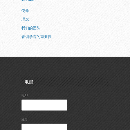
使命
理念
我们的团队
青训学院的重要性
电邮
电邮
姓名