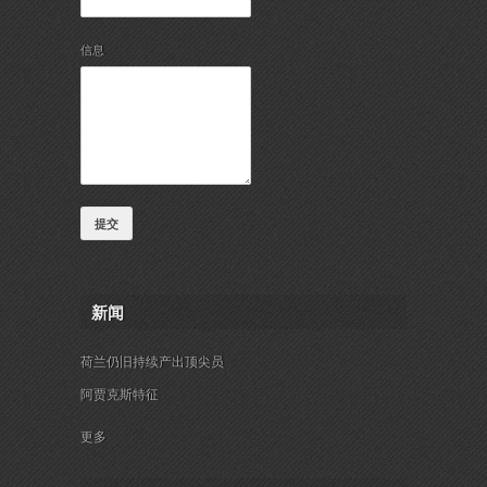
信息
提交
新闻
荷兰仍旧持续产出顶尖员
阿贾克斯特征
更多