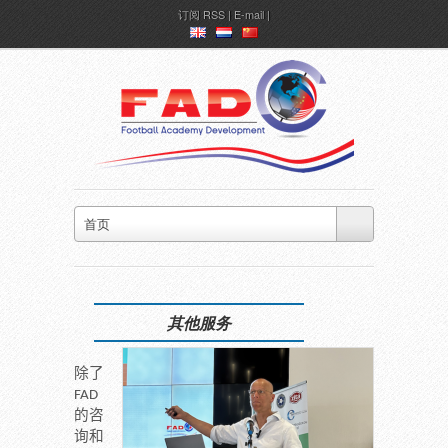
订阅
RSS
|
E-mail
en
nl
ch
首页
其他服务
除了
FAD
的咨
询和