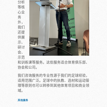
分析
等核
心业
务
外
，
我们
还提
供
展
示、
研讨
会、
示范
和
训练
课等服务。这些服务适合体育俱乐部、
协会和公司。
我们咨询
服务
的专业
性
源于我们的足球经验，
适用范围广泛。足球中的
执教
、
选材
和运动管
理
等
原则
也
可以转移到其他体育
项目
和商业
领
域
。
其他服务