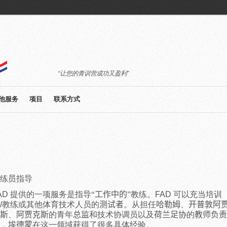
“让您的青训营成功又盈利”
他服务
项目
联系方式
练
员
指导
AD 提供的一项服务是指导
“工作中的”
教练。FAD 可以充当培训
/教练或其他体育技术人员的
测试者
。从担任
哈勒姆
、
开普敦阿
斯
、
阿贾克斯
的青年
总监
和技术协调员以及
荷兰足协
的
教师负责
，
埃德蒙
在这一领域获得了很多具体经验。