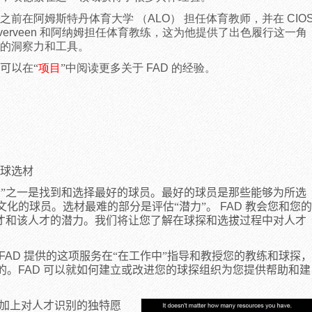
之前在阿姆斯特丹体育大学 （ALO） 担任体育教师，并在 CIO
verveen 和阿纳姆担任体育教练，这为他提供了出色履行这一角
的洞察力和工具。
可以
在
“
项目
”
中阅读更多关于
FAD
的经验。
球选材
素”之一是找到和选择最好的球员。最好的球员是那些能够为所选
文化的球员。选材最难的部分是评估“潜力”。
FAD
教会您和您的
人才和该人才的潜力。我们将让您了解在球探和选拔过程中对人才
FAD
提供的这项服务在“在工作中”指导和教授您的教练和球探，
的。
FAD
可以就如何建立或改进您的球探组织为您提供帮助和建
加上对人才识别的独特愿